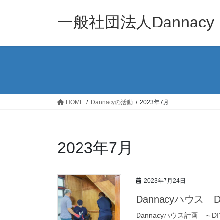
コ
ナ
ン
ビ
一般社団法人Dannacy
テ
ゲ
ン
ー
ツ
シ
へ
ョ
ス
ン
キ
に
ッ
移
HOME
Dannacyの活動
2023年7月
プ
動
2023年7月
2023年7月24日
Dannacyハウス D
Dannacyハウス計画 ～