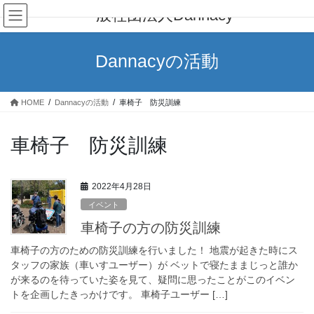
コ
ナ
一般社団法人Dannacy
ン
ビ
テ
ゲ
ン
ー
Dannacyの活動
ツ
シ
へ
ョ
ス
ン
HOME
Dannacyの活動
車椅子 防災訓練
キ
に
ッ
移
プ
動
車椅子 防災訓練
2022年4月28日
イベント
車椅子の方の防災訓練
車椅子の方のための防災訓練を行いました！ 地震が起きた時にス
タッフの家族（車いすユーザー）が ベットで寝たままじっと誰か
が来るのを待っていた姿を見て、疑問に思ったことがこのイベン
トを企画したきっかけです。 車椅子ユーザー […]